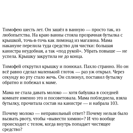
Тимофею шесть лет. Он зашёл в ванную — просто так, из
любопытства. На краю ванны стояла прозрачная бутылка с
крышкой, точь-в-точь как лимонад из магазина. Мама
накануне перелила туда средство для чистки: большая
канистра неудобная, а так «под рукой». Убрать повыше — не
успела. Крышку закрутила не до конца.
Тимофей открутил крышку и понюхал. Пахло странно. Но он
всё равно сделал маленький глоток — раз уж открыл. Через
секунду во рту стало жечь. Он сплюнул, поставил бутылку
обратно и побежал к маме.
Мама не стала давать молоко — хотя бабушка в соседней
комнате именно это и посоветовала. Мама побледнела, взяла
бутылку, прочитала состав на канистре — и набрала 103.
Почему молоко — неправильный ответ? Почему нельзя было
вызвать рвоту, чтобы «вывести химию»? И что вообще
происходит с телом, когда внутрь попадает чистящее
средство?