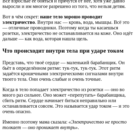
Все взрослые ее бояться и прячутся от неё, хотя уже давно
выросли и им многое разрешено из того, что нельзя детям.
Вот в чём секрет:
наше тело хорошо проводит
электричество
. Внутри нас — кровь, вода, мышцы. Всё это
— отличные проводники. Поэтому когда ты касаешься
розетки, электричество не останавливается на коже. Оно идёт
дальше — как вода, которая нашла щель.
Что происходит внутри тела при ударе током
Представь, что твоё сердце — маленький барабанщик. Он
бьёт в определённом ритме: тук-тук, тук-тук. Этот ритм
задаётся крошечными электрическими сигналами внутри
твоего тела. Они очень слабые и очень точные.
Когда в тело попадает электричество из розетки — оно во
много раз сильнее. Оно может «перепутать» барабанщика,
сбить ритм. Сердце начинает биться неправильно или
останавливается совсем. Это называется удар током — и это
очень опасно.
Именно поэтому мама сказала:
«Электричество не просто
толкает — оно проникает внутрь»
.