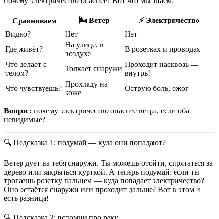
почему электричество опаснее? Вот что мы знаем:
🌬 Ветер
⚡ Электричество
Сравниваем
Видно?
Нет
Нет
На улице, в
Где живёт?
В розетках и проводах
воздухе
Что делает с
Проходит насквозь —
Толкает снаружи
телом?
внутрь!
Прохладу на
Что чувствуешь?
Острую боль, ожог
коже
Вопрос:
почему электричество опаснее ветра, если оба
невидимые?
🔍 Подсказка 1: подумай — куда они попадают?
Ветер дует на тебя снаружи. Ты можешь отойти, спрятаться за
дерево или закрыться курткой. А теперь подумай: если ты
трогаешь розетку пальцем — куда попадает электричество?
Оно остаётся снаружи или проходит дальше? Вот в этом и
есть разница!
🔍 Подсказка 2: вспомни про реку