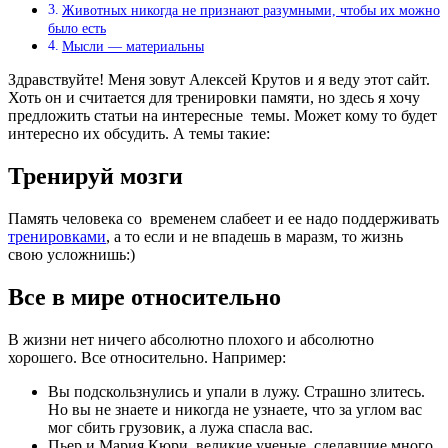
Животных никогда не признают разумными, чтобы их можно
было есть
Мысли — материальны
Здравствуйте! Меня зовут Алексей Крутов и я веду этот сайт.
Хоть он и считается для тренировки памяти, но здесь я хочу
предложить статьи на интересные темы. Может кому то будет
интересно их обсудить. А темы такие:
Тренируй мозги
Память человека со временем слабеет и ее надо поддерживать
тренировками
, а то если и не впадешь в маразм, то жизнь
свою усложнишь:)
Все в мире относительно
В жизни нет ничего абсолютно плохого и абсолютно
хорошего. Все относительно. Например:
Вы подскользнулись и упали в лужу. Страшно злитесь.
Но вы не знаете и никогда не узнаете, что за углом вас
мог сбить грузовик, а лужа спасла вас.
Пьер и Мария Кюри, великие ученые, сделавшие много